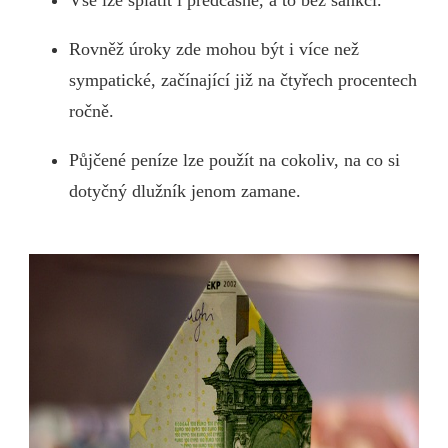
Vše lze splatit i předčasně, a to bez sankcí.
Rovněž úroky zde mohou být i více než
sympatické, začínající již na čtyřech procentech
ročně.
Půjčené peníze lze použít na cokoliv, na co si
dotyčný dlužník jenom zamane.