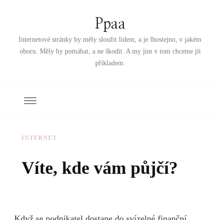
Ppaa
Internetové stránky by měly sloužit lidem, a je lhostejno, v jakém
oboru. Měly by pomáhat, a ne škodit. A my jim v tom chceme jít
příkladem.
INTERNET
Víte, kde vám půjčí?
Když se podnikatel dostane do svízelné finanční