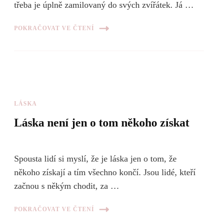
třeba je úplně zamilovaný do svých zvířátek. Já …
POKRAČOVAT VE ČTENÍ
LÁSKA
Láska není jen o tom někoho získat
Spousta lidí si myslí, že je láska jen o tom, že
někoho získají a tím všechno končí. Jsou lidé, kteří
začnou s někým chodit, za …
POKRAČOVAT VE ČTENÍ