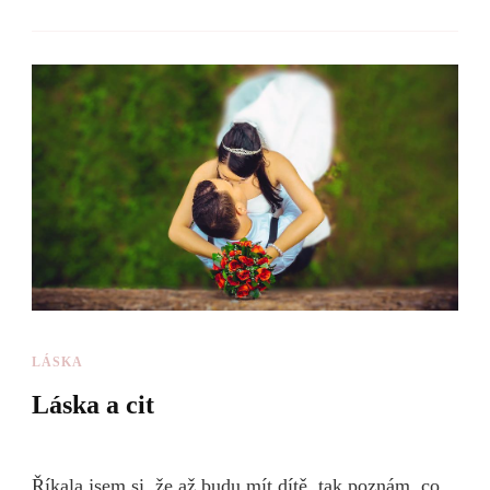
LÁSKA
Láska a cit
Říkala jsem si, že až budu mít dítě, tak poznám, co