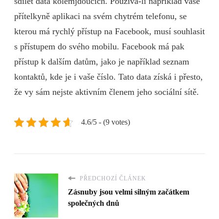
sdílet data kolemjdoucích. Používá-li například vaše
přítelkyně aplikaci na svém chytrém telefonu, se
kterou má rychlý přístup na Facebook, musí souhlasit
s přístupem do svého mobilu. Facebook má pak
přístup k dalším datům, jako je například seznam
kontaktů, kde je i vaše číslo. Tato data získá i přesto,
že vy sám nejste aktivním členem jeho sociální sítě.
4.6/5 - (9 votes)
PŘEDCHOZÍ ČLÁNEK
Zásnuby jsou velmi silným začátkem
společných dnů