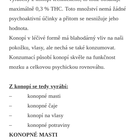
maximálně 0,3 % THC. Toto množství nemá žádné
psychoaktivní účinky a přitom se nesnižuje jeho
hodnota.
Konopí v léčivé formě má blahodárný vliv na naši
pokožku, vlasy, ale nechá se také konzumovat.
Konzumací působí konopí skvěle na funkčnost
mozku a celkovou psychickou rovnováhu.
Z konopí se tedy vyrábí:
– konopné masti
– konopné čaje
– konopí na vlasy
– konopné potraviny
KONOPNÉ MASTI