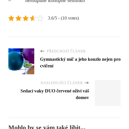
– neloupané konopné semínko
3.6/5 - (10 votes)
PŘEDCHOZÍ ČLÁNEK
Gymnastický míč a jeho kouzlo nejen pro
cvičení
NASLEDUJÍCÍ ČLÁNEK
Sedací vaky DUO červené oživí váš
domov
Mohlo by se vám také líbit...