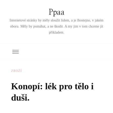
Ppaa
Internetové stránky by měly sloužit lidem, a je lhostejno, v jakém
oboru. Měly by pomáhat, a ne škodit. A my jim v tom chceme jít
příkladem.
ZBOŽÍ
Konopí: lék pro tělo i
duši.