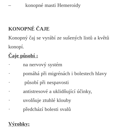
– konopné masti Hemeroidy
KONOPNÉ ČAJE
Konopný čaj se vyrábí ze sušených listů a květů
konopí.
Čaje působí :
· na nervový systém
· pomáhá při migrénách i bolestech hlavy
· působí při nespavosti
· antistresové a uklidňující účinky,
· uvolňuje ztuhlé klouby
· předchází bolesti svalů
Výrobky: