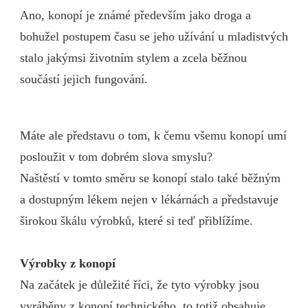
Ano, konopí je známé především jako droga a
bohužel postupem času se jeho užívání u mladistvých
stalo jakýmsi životním stylem a zcela běžnou
součástí jejich fungování.
Máte ale představu o tom, k čemu všemu konopí umí
posloužit v tom dobrém slova smyslu?
Naštěstí v tomto směru se konopí stalo také běžným
a dostupným lékem nejen v lékárnách a představuje
širokou škálu výrobků, které si teď přiblížíme.
Výrobky z konopí
Na začátek je důležité říci, že tyto výrobky jsou
vyráběny z konopí technického, to totiž obsahuje