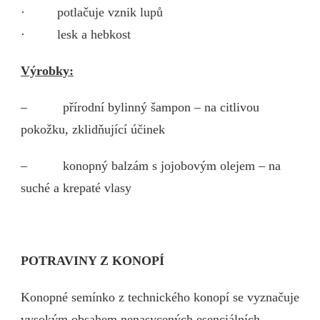
· potlačuje vznik lupů
· lesk a hebkost
Výrobky:
– přírodní bylinný šampon – na citlivou
pokožku, zklidňující účinek
– konopný balzám s jojobovým olejem – na
suché a krepaté vlasy
POTRAVINY Z KONOPÍ
Konopné semínko z technického konopí se vyznačuje
vysokým obsahem nenasycených esenciálních