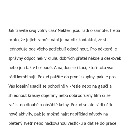
Jak tr
ávíte svůj volný čas? Někteří jsou rádi o samotě, třeba
proto, že jejich zaměstnání je natolik kontaktní, že si
jednoduše ode všeho potřebují odpočinout. Pro některé je
správný odpočinek v kruhu dobrých přátel někde u deskovek
nebo jen tak v hospodě. A najdou se i tací, kteří toto vše
rádi kombinují. Pokud patříte do první skupiny, pak je pro
Vás ideální usadit se pohodlně v křesle nebo na gauči a
shlédnout krásný dojemný nebo dobrodružný film či se
začíst do dlouhé a obsáhlé knihy. Pokud se ale rádi učíte
nové aktivity, pak je možné najít například návody na
pletený svetr nebo háčkovanou vestičku a dát se do práce.