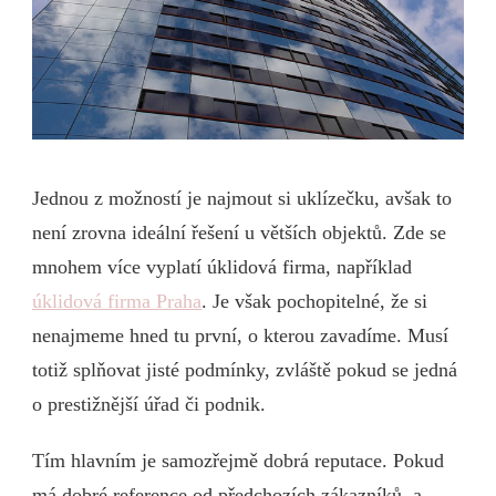
Jednou z možností je najmout si uklízečku, avšak to
není zrovna ideální řešení u větších objektů. Zde se
mnohem více vyplatí úklidová firma, například
úklidová firma Praha
. Je však pochopitelné, že si
nenajmeme hned tu první, o kterou zavadíme. Musí
totiž splňovat jisté podmínky, zvláště pokud se jedná
o prestižnější úřad či podnik.
Tím hlavním je samozřejmě dobrá reputace. Pokud
má dobré reference od předchozích zákazníků, a