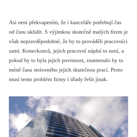
Asi není překvapením, že i kanceláře potřebují čas
od času uklidit. S výjimkou skutečně malých firem je
však nepravděpodobné, že by to prováděli pracovníci
sami. Koneckonců, jejich pracovní náplní to není, a
pokud by to byla jejich povinnost, znamenalo by to
méně času stráveného jejich skutečnou prací. Proto
musí tento problém firmy i úřady řešit jinak.