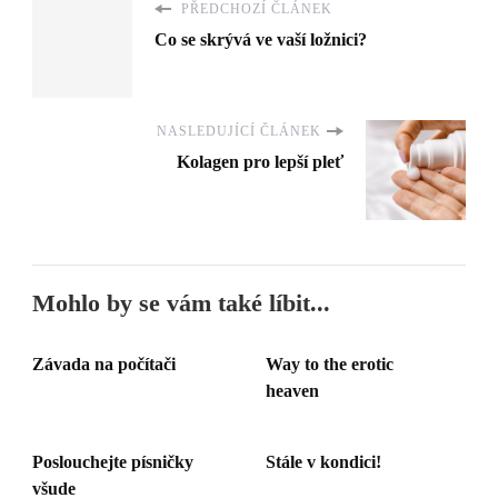
PŘEDCHOZÍ ČLÁNEK
Co se skrývá ve vaší ložnici?
NASLEDUJÍCÍ ČLÁNEK
Kolagen pro lepší pleť
Mohlo by se vám také líbit...
Závada na počítači
Way to the erotic
heaven
Poslouchejte písničky
Stále v kondici!
všude